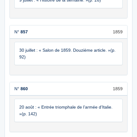
9 juillet : « Histoire de la semaine. »(p. 26)
N°
857
1859
30 juillet : « Salon de 1859. Douzième article. »(p.
92)
N°
860
1859
20 août : « Entrée triomphale de l’armée d’Italie.
»(p. 142)