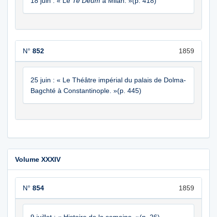
18 juin : « Le
Te Deum
à Milan. »(p. 418)
N°
852
1859
25 juin : « Le Théâtre impérial du palais de Dolma-
Bagchté à Constantinople. »(p. 445)
Volume XXXIV
N°
854
1859