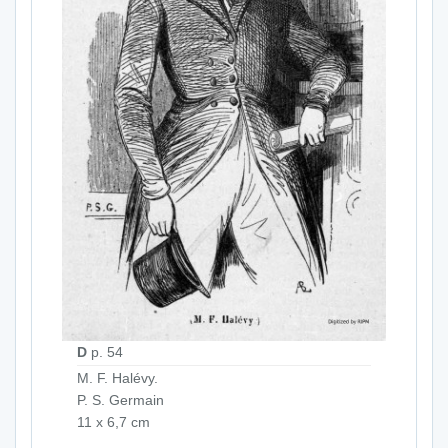
D
p. 54
M. F. Halévy.
P. S. Germain
11 x 6,7 cm