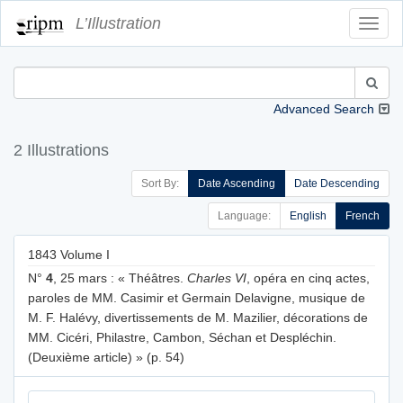
L’Illustration
Toggl
Navig
Advanced Search
2 Illustrations
Sort By:
Date Ascending
Date Descending
Language:
English
French
1843 Volume I
N°
4
, 25 mars : « Théâtres.
Charles VI
, opéra en cinq actes,
paroles de MM. Casimir et Germain Delavigne, musique de
M. F. Halévy, divertissements de M. Mazilier, décorations de
MM. Cicéri, Philastre, Cambon, Séchan et Despléchin.
(Deuxième article) » (p. 54)