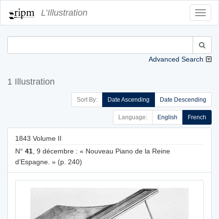
L’Illustration
Toggl
Navig
Advanced Search
1 Illustration
Sort By:
Date Ascending
Date Descending
Language:
English
French
1843 Volume II
N°
41
, 9 décembre : « Nouveau Piano de la Reine
d’Espagne. » (p. 240)