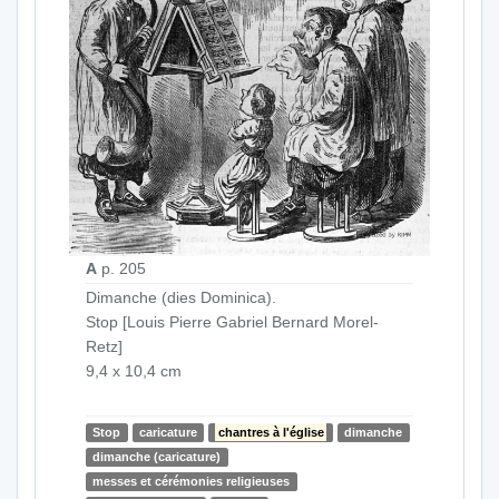
A
p. 205
Dimanche (dies Dominica).
Stop [Louis Pierre Gabriel Bernard Morel-
Retz]
9,4 x 10,4 cm
Stop
caricature
chantres à l'église
dimanche
dimanche (caricature)
messes et cérémonies religieuses