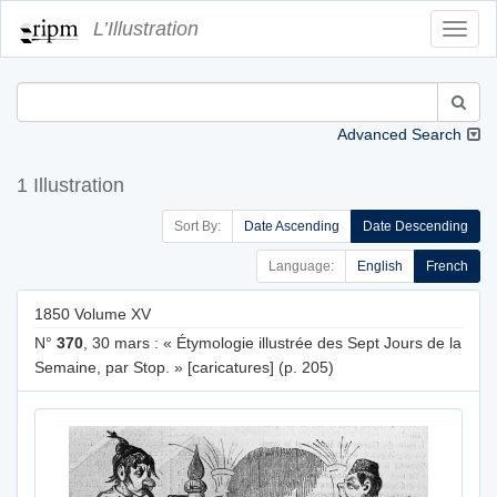
L’Illustration
Toggl
Navig
Advanced Search
1 Illustration
Sort By:
Date Ascending
Date Descending
Language:
English
French
1850 Volume XV
N°
370
, 30 mars : « Étymologie illustrée des Sept Jours de la
Semaine, par Stop. » [caricatures] (p. 205)