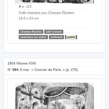
A
p. 112
Café chantant aux Champs-Élysées.
16,5 x 23 cm
Champs-Élysées
café-concert
chanteurs sur scène
orchestre
public
1854 Volume XXIII
N°
584
, 6 mai : « Courrier de Paris. » (p. 275)