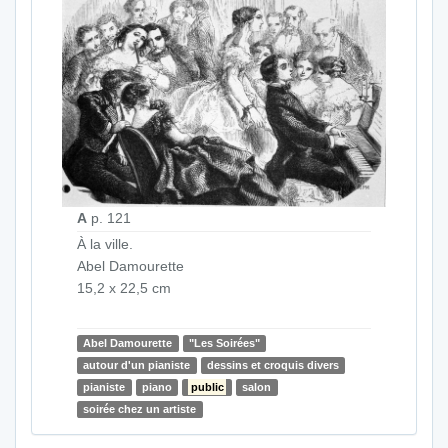
A
p. 121
À la ville.
Abel Damourette
15,2 x 22,5 cm
Abel Damourette
"Les Soirées"
autour d'un pianiste
dessins et croquis divers
pianiste
piano
public
salon
soirée chez un artiste