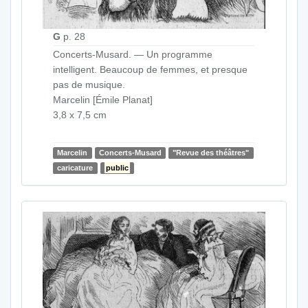
G
p. 28
Concerts-Musard. — Un programme
intelligent. Beaucoup de femmes, et presque
pas de musique.
Marcelin [Émile Planat]
3,8 x 7,5 cm
Marcelin
Concerts-Musard
"Revue des théâtres"
caricature
public