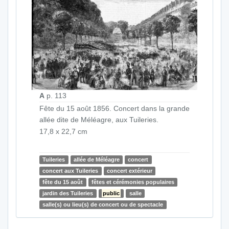
A
p. 113
Fête du 15 août 1856. Concert dans la grande
allée dite de Méléagre, aux Tuileries.
17,8 x 22,7 cm
Tuileries
allée de Méléagre
concert
concert aux Tuileries
concert extérieur
fête du 15 août
fêtes et cérémonies populaires
jardin des Tuileries
public
salle
salle(s) ou lieu(s) de concert ou de spectacle