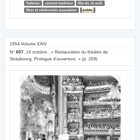
Tuileries
concert extérieur
fête du 15 août
fêtes et cérémonies populaires
public
1854 Volume XXIV
N°
607
, 14 octobre : « Restauration du théâtre de
Strasbourg. Prologue d’ouverture. » (p. 259)