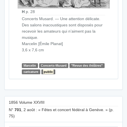
H
p. 28
Concerts Musard. — Une attention délicate.
Des salons inacoustiques sont disposés pour
recevoir les amateurs qui n’aiment pas la
musique.
Marcelin [Émile Planat]
3,6 x 7,6 cm
Marcelin
Concerts-Musard
"Revue des théâtres"
caricature
public
1856 Volume XXVIII
N°
701
, 2 août : « Fêtes et concert fédéral à Genève. » (p.
75)