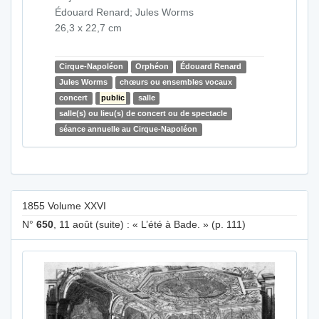
Édouard Renard; Jules Worms
26,3 x 22,7 cm
Cirque-Napoléon
Orphéon
Édouard Renard
Jules Worms
chœurs ou ensembles vocaux
concert
public
salle
salle(s) ou lieu(s) de concert ou de spectacle
séance annuelle au Cirque-Napoléon
1855 Volume XXVI
N°
650
, 11 août (suite) : « L’été à Bade. » (p. 111)