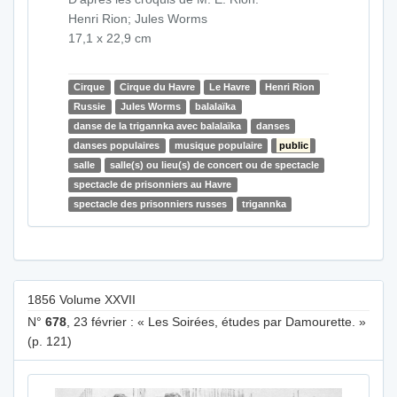
Henri Rion; Jules Worms
17,1 x 22,9 cm
Cirque
Cirque du Havre
Le Havre
Henri Rion
Russie
Jules Worms
balalaïka
danse de la trigannka avec balalaïka
danses
danses populaires
musique populaire
public
salle
salle(s) ou lieu(s) de concert ou de spectacle
spectacle de prisonniers au Havre
spectacle des prisonniers russes
trigannka
1856 Volume XXVII
N°
678
, 23 février : « Les Soirées, études par Damourette. »
(p. 121)