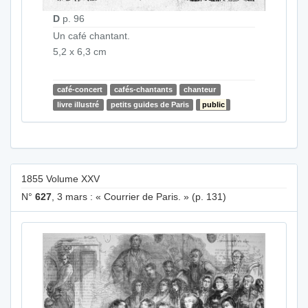
D
p. 96
Un café chantant.
5,2 x 6,3 cm
café-concert
cafés-chantants
chanteur
livre illustré
petits guides de Paris
public
1855 Volume XXV
N°
627
, 3 mars : « Courrier de Paris. » (p. 131)