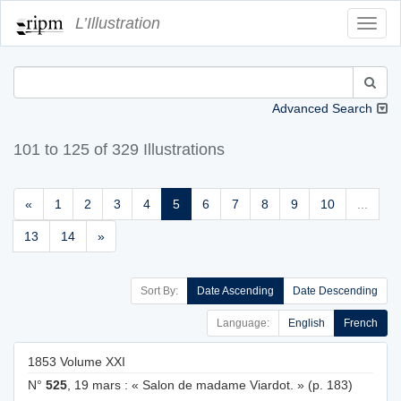
L’Illustration
Toggl
Navig
Advanced Search
101 to 125 of 329 Illustrations
«
1
2
3
4
5
6
7
8
9
10
...
13
14
»
Sort By:
Date Ascending
Date Descending
Language:
English
French
1853 Volume XXI
N°
525
, 19 mars : « Salon de madame Viardot. » (p. 183)