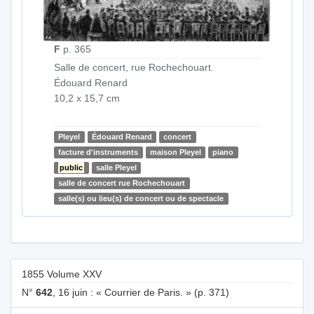
F
p. 365
Salle de concert, rue Rochechouart.
Édouard Renard
10,2 x 15,7 cm
Pleyel
Édouard Renard
concert
facture d'instruments
maison Pleyel
piano
public
salle Pleyel
salle de concert rue Rochechouart
salle(s) ou lieu(s) de concert ou de spectacle
1855 Volume XXV
N°
642
, 16 juin : « Courrier de Paris. » (p. 371)