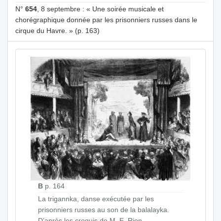
N°
654
, 8 septembre : « Une soirée musicale et
chorégraphique donnée par les prisonniers russes dans le
cirque du Havre. » (p. 163)
B
p. 164
La trigannka, danse exécutée par les
prisonniers russes au son de la balalayka.
D’après les croquis de M. E. Rion.