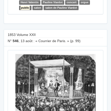
Henri Valentin
Pauline Viardot
concert
orgue
public
salon
salon de Pauline Viardot
1853 Volume XXII
N°
546
, 13 août : « Courrier de Paris. » (p. 99)