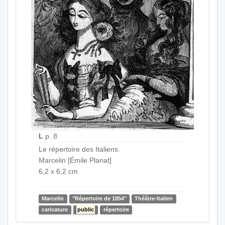
L
p. 8
Le répertoire des Italiens.
Marcelin [Émile Planat]
6,2 x 6,2 cm
Marcelin
"Répertoire de 1854"
Théâtre-Italien
caricature
public
répertoire