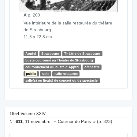
A
p. 260
Vue intérieure de la salle restaurée du théâtre
de Strasbourg.
11,5 x 22,8 cm
Appfel
Strasbourg
Théâtre de Strasbourg
buste couronné au Théâtre de Strasbourg
couronnement du buste d'Appfel
orchestre
public
salle
salle restaurée
salle(s) ou lieu(s) de concert ou de spectacle
1854 Volume XXIV
N°
611
, 11 novembre : « Courrier de Paris. » (p. 323)