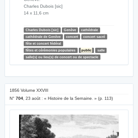
Charles Dubois [sic]
14 x 11,6 cm
Charles Dubois [sic]
Genève
cathédrale
cathédrale de Genève
concert
concert sacré
fête et concert fédéral
fêtes et cérémonies populaires
public
salle
salle(s) ou lieu(s) de concert ou de spectacle
1856 Volume XXVIII
N°
704
, 23 août : « Histoire de la Semaine. » (p. 113)