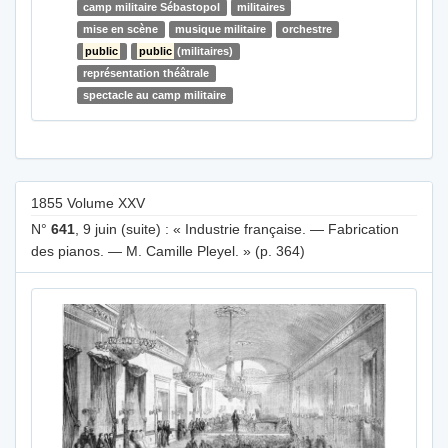
camp militaire Sébastopol
militaires
mise en scène
musique militaire
orchestre
public
public
(militaires)
représentation théâtrale
spectacle au camp militaire
1855 Volume XXV
N°
641
, 9 juin (suite) : « Industrie française. — Fabrication
des pianos. — M. Camille Pleyel. » (p. 364)