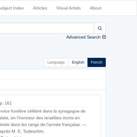
ubject Index
Articles
Visual Artists
About
Advanced Search
Language:
English
French
p. 161
rvice funèbre célébré dans la synagogue de
lata, en l’honneur des israélites morts en
imée dans les rangs de l’armée française. —
après M. E. Todeschini.