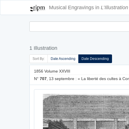
Musical Engravings in
L’Illustration
1 Illustration
Sort By:
Date Ascending
Date Descending
1856 Volume XXVIII
N°
707
, 13 septembre : « La liberté des cultes à Con