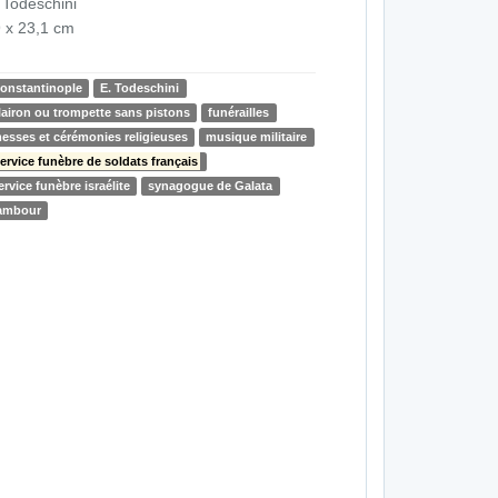
 Todeschini
 x 23,1 cm
onstantinople
E. Todeschini
lairon ou trompette sans pistons
funérailles
esses et cérémonies religieuses
musique militaire
ervice funèbre de soldats français
ervice funèbre israélite
synagogue de Galata
ambour