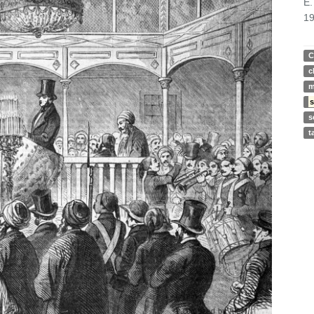
E.
19
C
c
m
s
s
t