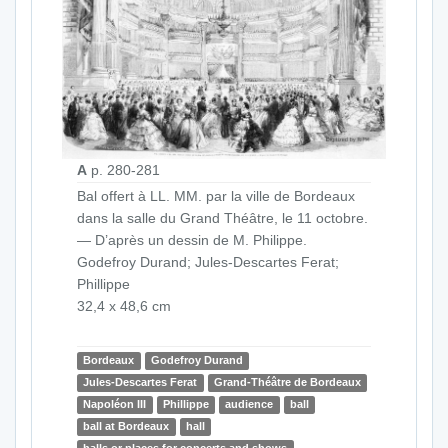
A
p. 280-281
Bal offert à LL. MM. par la ville de Bordeaux
dans la salle du Grand Théâtre, le 11 octobre.
— D’après un dessin de M. Philippe.
Godefroy Durand; Jules-Descartes Ferat;
Phillippe
32,4 x 48,6 cm
Bordeaux
Godefroy Durand
Jules-Descartes Ferat
Grand-Théâtre de Bordeaux
Napoléon III
Phillippe
audience
ball
ball at Bordeaux
hall