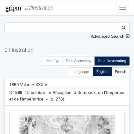
L’Illustration
Toggl
Navig
Advanced Search
1 Illustration
Sort By:
Date Ascending
Date Descending
Language:
English
French
1859 Volume XXXIV
N°
868
, 15 octobre : « Réception, à Bordeaux, de l’Empereur
et de l’Impératrice. » (p. 278)