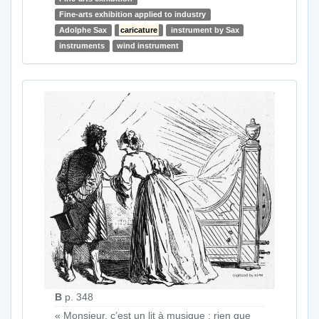
Fine-arts exhibition applied to industry
Adolphe Sax
caricature
instrument by Sax
instruments
wind instrument
B
p. 348
« Monsieur, c’est un lit à musique : rien que