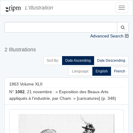
L’Illustration
Toggl
Navig
Advanced Search
2 Illustrations
Sort By:
Date Ascending
Date Descending
Language:
English
French
1863 Volume XLII
N°
1082
, 21 novembre : « Exposition des Beaux-Arts
appliqués à l’industrie, par Cham. » [caricatures] (p. 348)