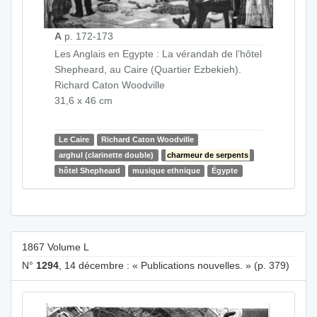
A
p. 172-173
Les Anglais en Egypte : La vérandah de l’hôtel
Shepheard, au Caire (Quartier Ezbekieh).
Richard Caton Woodville
31,6 x 46 cm
Le Caire
Richard Caton Woodville
arghul (clarinette double)
charmeur de serpents
hôtel Shepheard
musique ethnique
Égypte
1867 Volume L
N°
1294
, 14 décembre : « Publications nouvelles. » (p. 379)