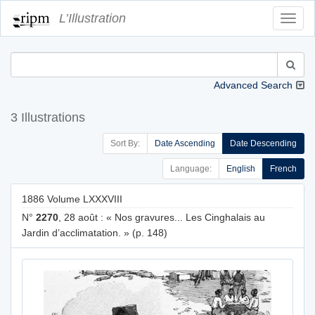
L’Illustration
Toggl
Navig
Advanced Search
3 Illustrations
Sort By:
Date Ascending
Date Descending
Language:
English
French
1886 Volume LXXXVIII
N°
2270
, 28 août : « Nos gravures... Les Cinghalais au
Jardin d’acclimatation. » (p. 148)