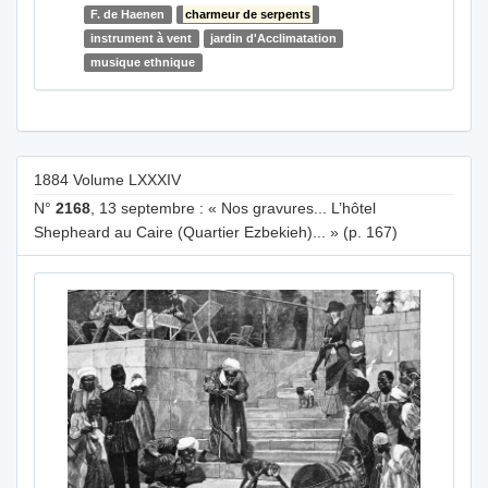
F. de Haenen
charmeur de serpents
instrument à vent
jardin d'Acclimatation
musique ethnique
1884 Volume LXXXIV
N°
2168
, 13 septembre : « Nos gravures... L’hôtel
Shepheard au Caire (Quartier Ezbekieh)... » (p. 167)