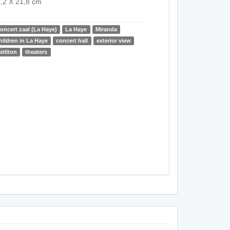
,2 X 21,8 cm
oncert zaal (La Haye)
La Haye
Miranda
hildren in La Haye
concert hall
exterior view
irliton
theaters