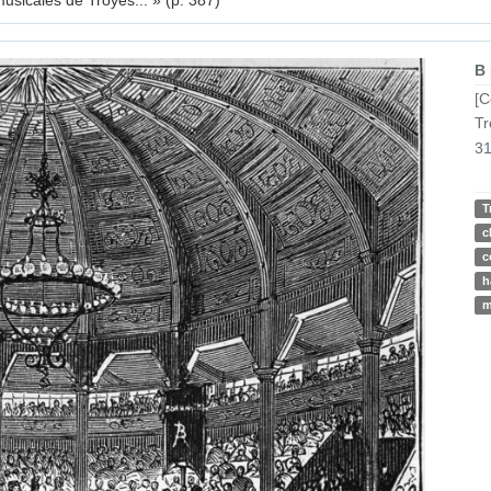
 musicales de Troyes... » (p. 387)
B
[C
Tr
31
T
c
c
h
m