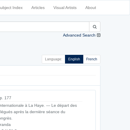
ubject Index
Articles
Visual Artists
About
Advanced Search
Language:
English
French
p. 177
Internationale à La Haye. — Le départ des
légués après la dernière séance du
ngrès.
iranda