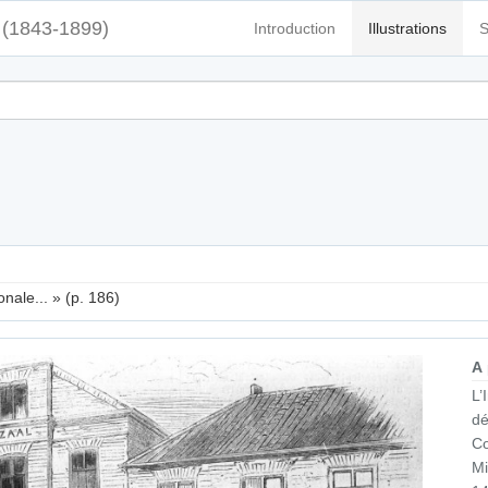
(1843-1899)
Introduction
Illustrations
S
nale... » (p. 186)
A
L’
dé
Co
M