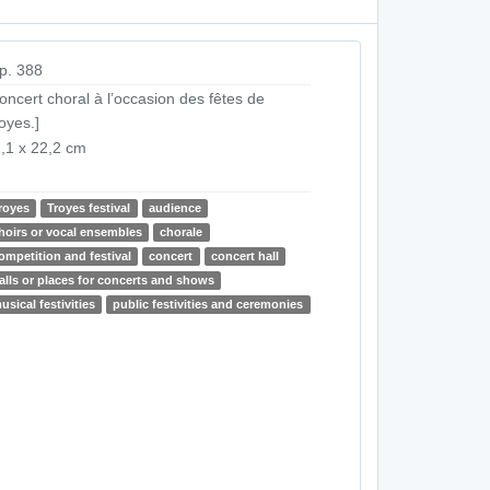
p. 388
oncert choral à l’occasion des fêtes de
oyes.]
,1 x 22,2 cm
royes
Troyes festival
audience
hoirs or vocal ensembles
chorale
ompetition and festival
concert
concert hall
alls or places for concerts and shows
usical festivities
public festivities and ceremonies