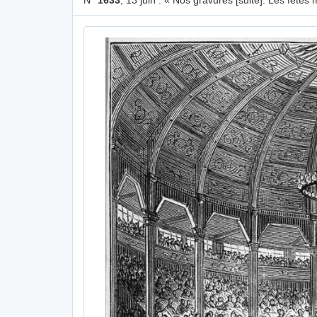
N°
1633
, 13 juin : « Nos gravures [suite]. Les fêtes