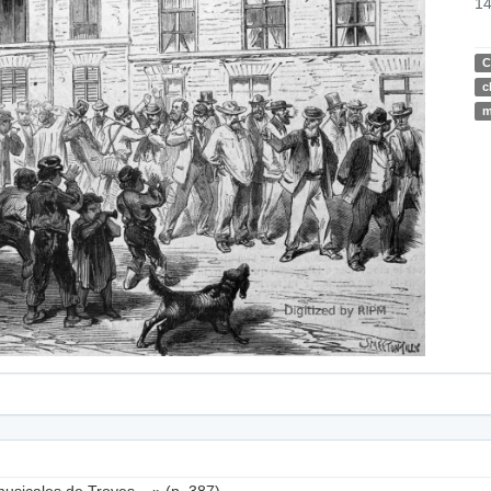
14
C
c
m