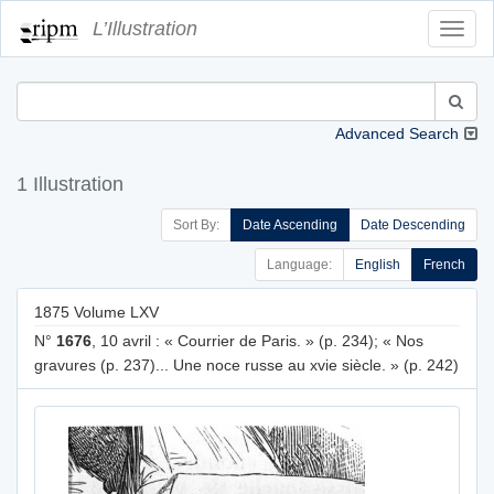
L’Illustration
Toggl
Navig
Advanced Search
1 Illustration
Sort By:
Date Ascending
Date Descending
Language:
English
French
1875 Volume LXV
N°
1676
, 10 avril : « Courrier de Paris. » (p. 234); « Nos
gravures (p. 237)... Une noce russe au xvie siècle. » (p. 242)