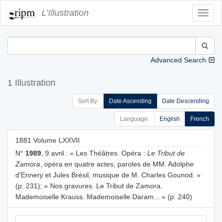
L’Illustration
Toggl
Navig
Advanced Search
1 Illustration
Sort By:
Date Ascending
Date Descending
Language:
English
French
1881 Volume LXXVII
N°
1989
, 9 avril : « Les Théâtres. Opéra :
Le Tribut de
Zamora
, opéra en quatre actes, paroles de MM. Adolphe
d’Ennery et Jules Brésil, musique de M. Charles Gounod. »
(p. 231); « Nos gravures. Le Tribut de Zamora.
Mademoiselle Krauss. Mademoiselle Daram... » (p. 240)