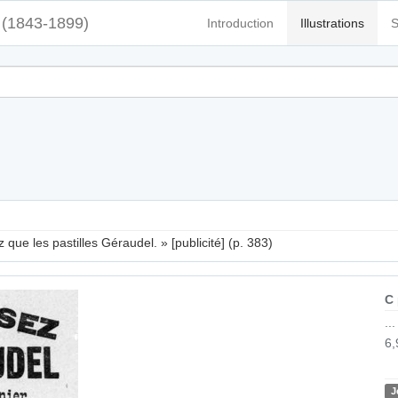
(1843-1899)
Introduction
Illustrations
S
que les pastilles Géraudel. » [publicité] (p. 383)
C
..
6,
J