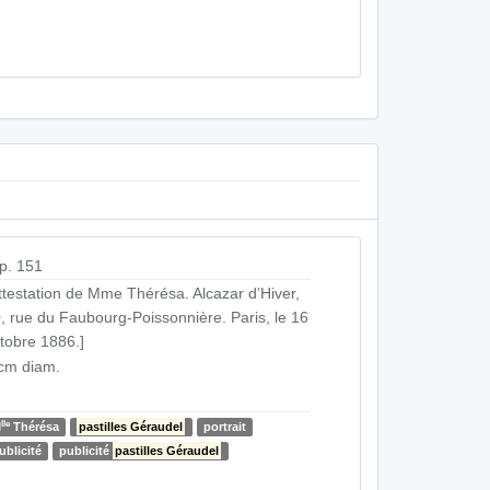
p. 151
ttestation de Mme Thérésa. Alcazar d’Hiver,
, rue du Faubourg-Poissonnière. Paris, le 16
tobre 1886.]
cm diam.
lle
M
Thérésa
pastilles Géraudel
portrait
ublicité
publicité
pastilles Géraudel