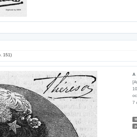
p. 151)
A
[A
10
oc
7 
p