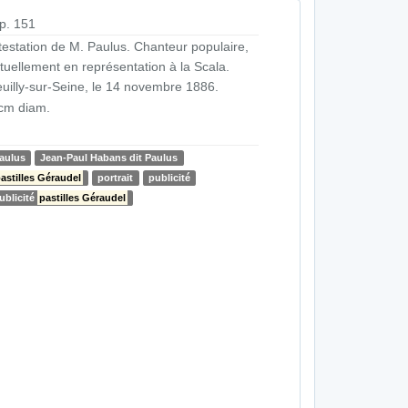
p. 151
testation de M. Paulus. Chanteur populaire,
tuellement en représentation à la Scala.
uilly-sur-Seine, le 14 novembre 1886.
cm diam.
aulus
Jean-Paul Habans dit Paulus
astilles Géraudel
portrait
publicité
ublicité
pastilles Géraudel