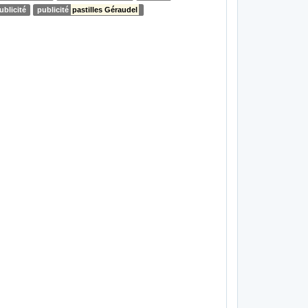
ublicité
publicité
pastilles Géraudel