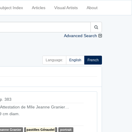
ubject Index
Articles
Visual Artists
About
Advanced Search
Language:
English
French
p. 383
. Attestation de MlIe Jeanne Granier…
9 cm diam.
eanne Granier
pastilles Géraudel
portrait