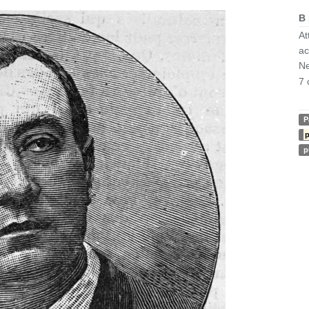
B
At
ac
Ne
7 
P
p
p