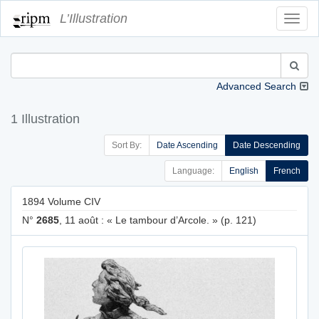
L’Illustration
Toggl
Navig
Advanced Search
1 Illustration
Sort By:
Date Ascending
Date Descending
Language:
English
French
1894 Volume CIV
N°
2685
, 11 août : « Le tambour d’Arcole. » (p. 121)