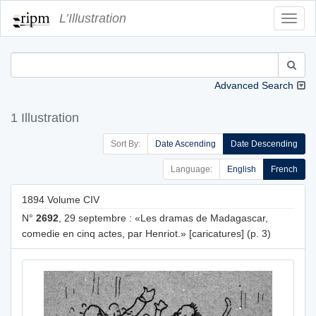
L’Illustration
Toggl
Navig
Advanced Search
1 Illustration
Sort By:
Date Ascending
Date Descending
Language:
English
French
1894 Volume CIV
N°
2692
, 29 septembre : «Les dramas de Madagascar,
comedie en cinq actes, par Henriot.» [caricatures] (p. 3)