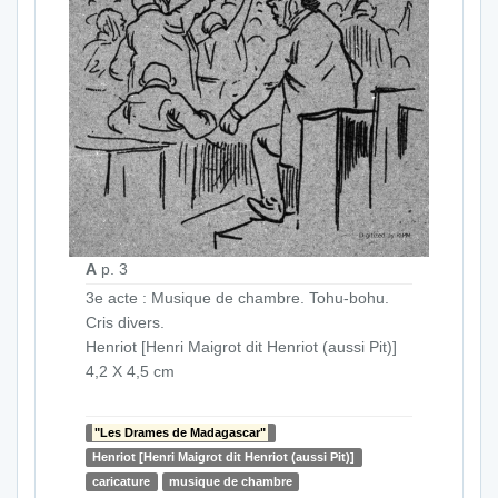
A
p. 3
3e acte : Musique de chambre. Tohu-bohu.
Cris divers.
Henriot [Henri Maigrot dit Henriot (aussi Pit)]
4,2 X 4,5 cm
"Les Drames de Madagascar"
Henriot [Henri Maigrot dit Henriot (aussi Pit)]
caricature
musique de chambre