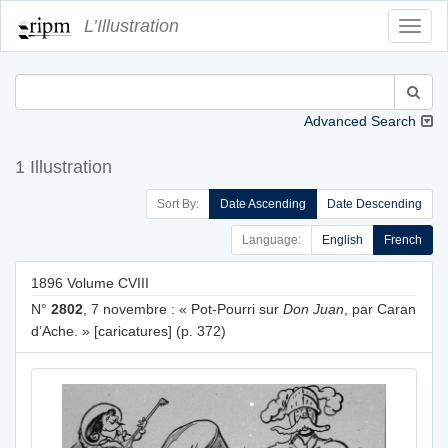
L’Illustration
Toggl
Navig
Advanced Search
1 Illustration
Sort By:
Date Ascending
Date Descending
Language:
English
French
1896 Volume CVIII
N°
2802
, 7 novembre : « Pot-Pourri sur
Don Juan
, par Caran
d’Ache. » [caricatures] (p. 372)