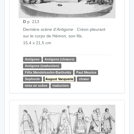
D
p. 213
Dernière scène d'
Antigone
: Créon pleurant
sur le corps de Hémon, son fils.
15,4 x 21,5 cm
Antigone
Antigone (chœurs)
Antigone (traduction)
Félix Mendelssohn-Bartholdy
Paul Meurice
Sophocle
August Vacquerie
chœur
mise en scène
traduction