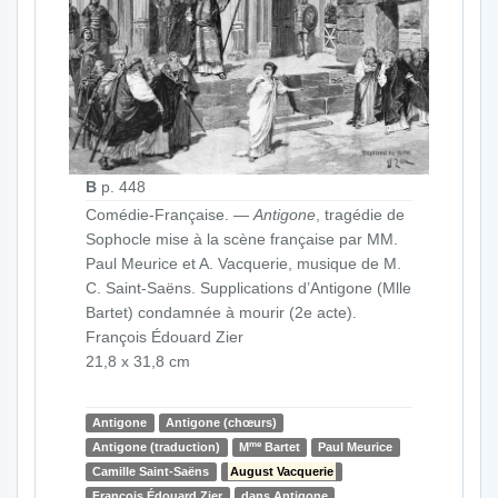
B
p. 448
Comédie-Française. —
Antigone
, tragédie de
Sophocle mise à la scène française par MM.
Paul Meurice et A. Vacquerie, musique de M.
C. Saint-Saëns. Supplications d’Antigone (Mlle
Bartet) condamnée à mourir (2e acte).
François Édouard Zier
21,8 x 31,8 cm
Antigone
Antigone (chœurs)
me
Antigone (traduction)
M
Bartet
Paul Meurice
Camille Saint-Saëns
August Vacquerie
François Édouard Zier
dans Antigone