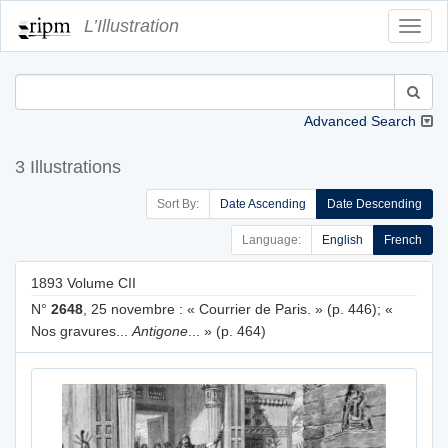
L’Illustration
Toggl
Navig
Advanced Search
3 Illustrations
Sort By:
Date Ascending
Date Descending
Language:
English
French
1893 Volume CII
N°
2648
, 25 novembre : « Courrier de Paris. » (p. 446); «
Nos gravures...
Antigone
... » (p. 464)