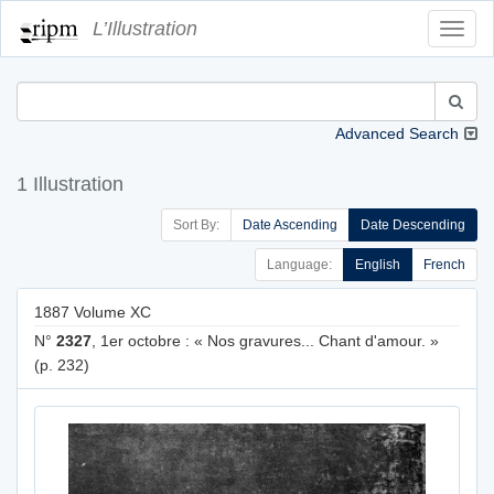
L’Illustration
Toggl
Navig
Advanced Search
1 Illustration
Sort By:
Date Ascending
Date Descending
Language:
English
French
1887 Volume XC
N°
2327
, 1er octobre : « Nos gravures... Chant d'amour. »
(p. 232)