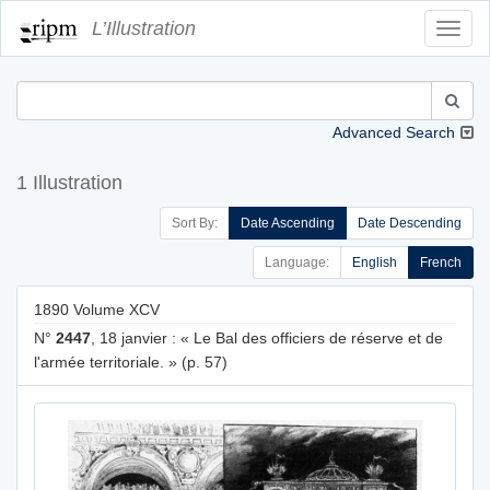
L’Illustration
Toggl
Navig
Advanced Search
1 Illustration
Sort By:
Date Ascending
Date Descending
Language:
English
French
1890 Volume XCV
N°
2447
, 18 janvier : « Le Bal des officiers de réserve et de
l'armée territoriale. » (p. 57)