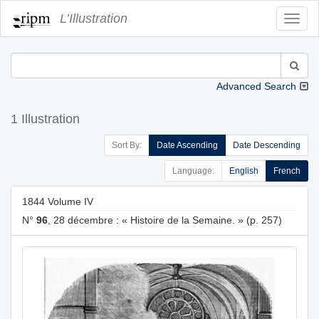
L’Illustration
Toggl
Navig
Advanced Search
1 Illustration
Sort By:
Date Ascending
Date Descending
Language:
English
French
1844 Volume IV
N°
96
, 28 décembre : « Histoire de la Semaine. » (p. 257)