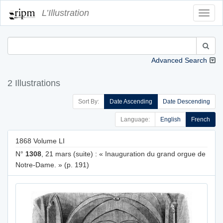
L’Illustration
Toggl
Navig
Advanced Search
2 Illustrations
Sort By:
Date Ascending
Date Descending
Language:
English
French
1868 Volume LI
N°
1308
, 21 mars (suite) : « Inauguration du grand orgue de
Notre-Dame. » (p. 191)