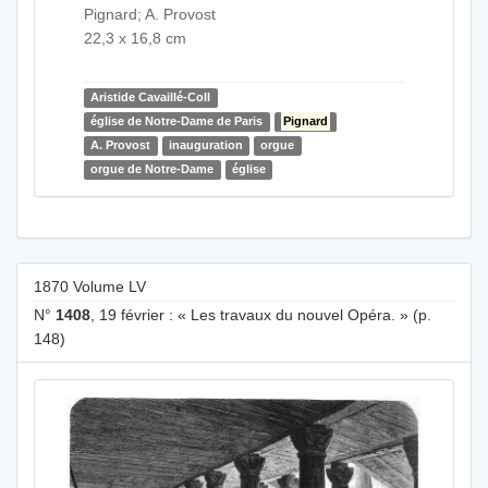
Pignard; A. Provost
22,3 x 16,8 cm
Aristide Cavaillé-Coll
église de Notre-Dame de Paris
Pignard
A. Provost
inauguration
orgue
orgue de Notre-Dame
église
1870 Volume LV
N°
1408
, 19 février : « Les travaux du nouvel Opéra. » (p.
148)