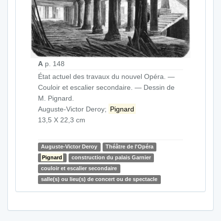
A
p. 148
État actuel des travaux du nouvel Opéra. —
Couloir et escalier secondaire. — Dessin de
M. Pignard.
Auguste-Victor Deroy;
Pignard
13,5 X 22,3 cm
Auguste-Victor Deroy
Théâtre de l'Opéra
Pignard
construction du palais Garnier
couloir et escalier secondaire
salle(s) ou lieu(s) de concert ou de spectacle