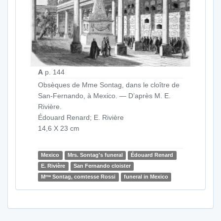
A
p. 144
Obsèques de Mme Sontag, dans le cloître de
San-Fernando, à Mexico. — D’après M. E.
Rivière.
Édouard Renard; E. Rivière
14,6 X 23 cm
Mexico
Mrs. Sontag's funeral
Édouard Renard
E. Rivière
San Fernando cloister
me
M
Sontag, comtesse Rossi
funeral in Mexico