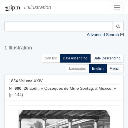
L’Illustration
Toggl
Navig
Advanced Search
1 Illustration
Sort By:
Date Ascending
Date Descending
Language:
English
French
1854 Volume XXIV
N°
600
, 26 août : « Obsèques de Mme Sontag, à Mexico. »
(p. 144)