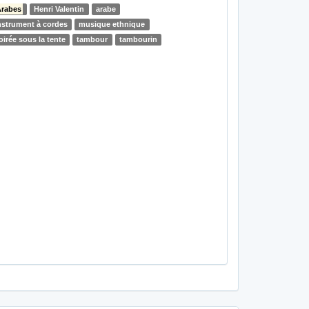
rabes
Henri Valentin
arabe
nstrument à cordes
musique ethnique
oirée sous la tente
tambour
tambourin