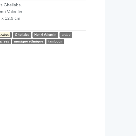
s Ghellabs.
nri Valentin
 x 12,9 cm
rabes
Ghellabs
Henri Valentin
arabe
anses
musique ethnique
tambour