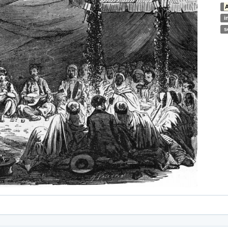
A
i
s