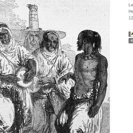
Le
He
12
A
d