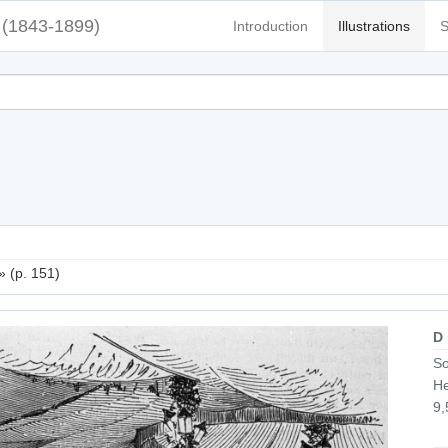
(1843-1899)
Introduction
Illustrations
S
» (p. 151)
D
So
He
9,