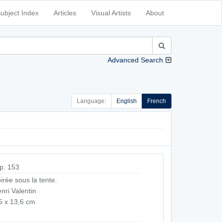
ubject Index
Articles
Visual Artists
About
Advanced Search
Language:
English
French
p. 153
irée sous la tente.
nri Valentin
5 x 13,6 cm