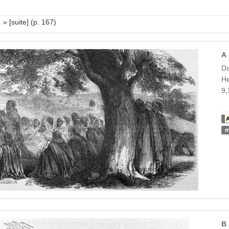
 [suite] (p. 167)
A
Da
He
9,
A
m
B