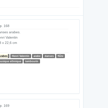
p. 168
nses arabes.
nri Valentin
3 x 22,6 cm
rabes
Henri Valentin
arabe
danses
flûte
usique ethnique
tambourin
p. 169