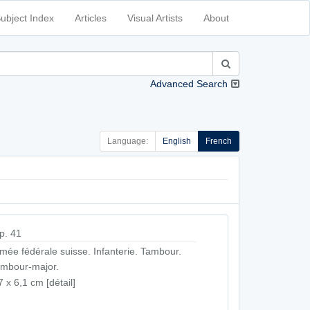
ubject Index
Articles
Visual Artists
About
Advanced Search
Language:
English
French
p. 41
mée fédérale suisse. Infanterie. Tambour.
mbour-major.
7 x 6,1 cm [détail]