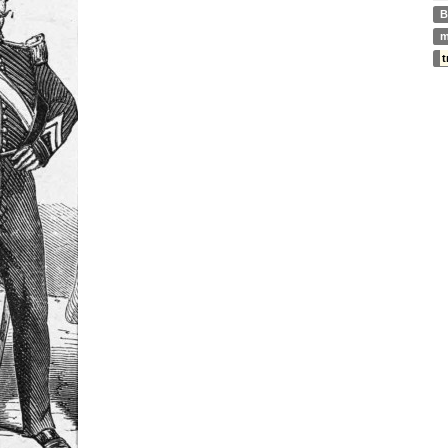
B
m
t