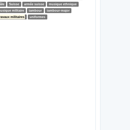
âle
Suisse
armée suisse
musique ethnique
usique militaire
tambour
tambour-major
ravaux militaires
uniformes