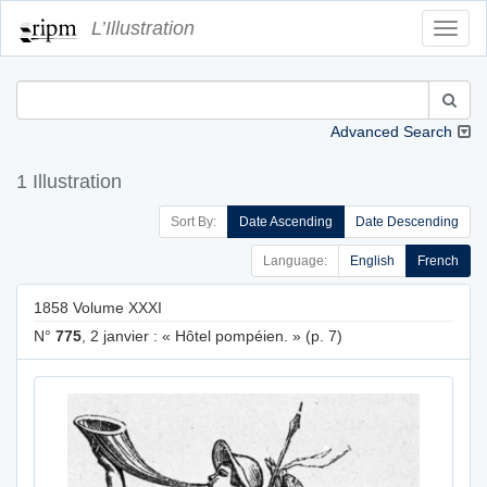
L’Illustration
Toggl
Navig
Advanced Search
1 Illustration
Sort By:
Date Ascending
Date Descending
Language:
English
French
1858 Volume XXXI
N°
775
, 2 janvier : « Hôtel pompéien. » (p. 7)