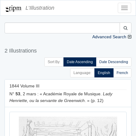
L’Illustration
Toggl
Navig
Advanced Search
2 Illustrations
Sort By:
Date Ascending
Date Descending
Language:
English
French
1844 Volume III
N°
53
, 2 mars : « Académie Royale de Musique.
Lady
Henriette, ou la servante de Greenwich
. » (p. 12)