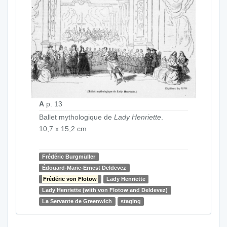
A
p. 13
Ballet mythologique de
Lady Henriette
.
10,7 x 15,2 cm
Frédéric Burgmüller
Édouard-Marie-Ernest Deldevez
Frédéric von Flotow
Lady Henriette
Lady Henriette (with von Flotow and Deldevez)
La Servante de Greenwich
staging