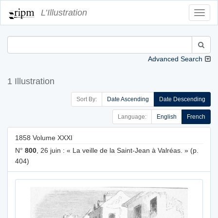
L’Illustration
Toggl
Navig
Advanced Search
1 Illustration
Sort By:
Date Ascending
Date Descending
Language:
English
French
1858 Volume XXXI
N°
800
, 26 juin : « La veille de la Saint-Jean à Valréas. » (p.
404)