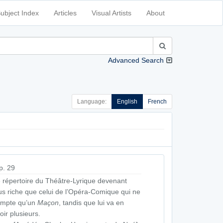
ubject Index
Articles
Visual Artists
About
Advanced Search
Language:
English
French
p. 29
 répertoire du Théâtre-Lyrique devenant
us riche que celui de l’Opéra-Comique qui ne
ompte qu’un
Maçon
, tandis que lui va en
oir plusieurs.