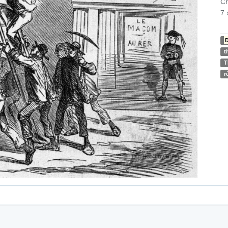
Ch
7 
D
t
T
r