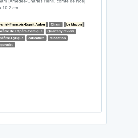
am [Amédée-Charles Henri, comte de Noé]
x 10,2 cm
aniel-François-Esprit Auber
Cham
Le Maçon
héâtre de l'Opéra-Comique
Quarterly review
héâtre-Lyrique
caricature
relocation
épertoire