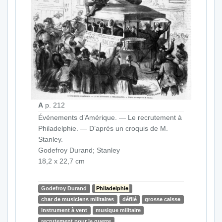
A
p. 212
Événements d’Amérique. — Le recrutement à
Philadelphie. — D’après un croquis de M.
Stanley.
Godefroy Durand; Stanley
18,2 x 22,7 cm
Godefroy Durand
Philadelphie
char de musiciens militaires
défilé
grosse caisse
instrument à vent
musique militaire
recrutement pour la guerre