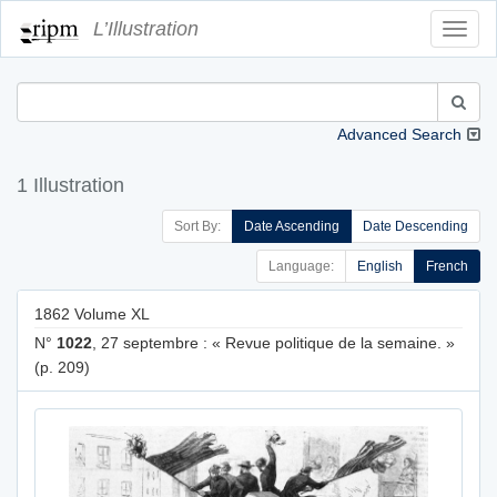
L’Illustration
Toggl
Navig
Advanced Search
1 Illustration
Sort By:
Date Ascending
Date Descending
Language:
English
French
1862 Volume XL
N°
1022
, 27 septembre : « Revue politique de la semaine. »
(p. 209)