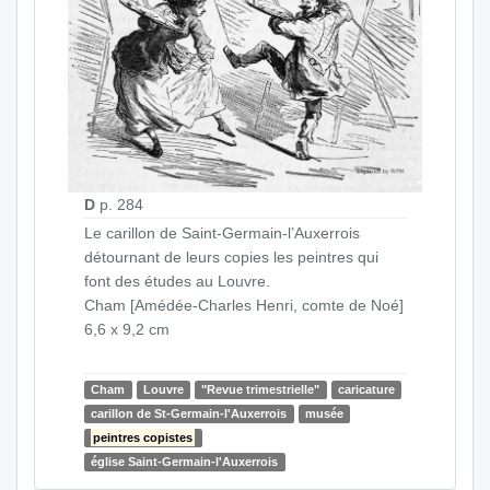
D
p. 284
Le carillon de Saint-Germain-l’Auxerrois
détournant de leurs copies les peintres qui
font des études au Louvre.
Cham [Amédée-Charles Henri, comte de Noé]
6,6 x 9,2 cm
Cham
Louvre
"Revue trimestrielle"
caricature
carillon de St-Germain-l'Auxerrois
musée
peintres copistes
église Saint-Germain-l'Auxerrois