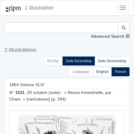
L’Illustration
Toggl
Navig
Advanced Search
2 Illustrations
Sort By:
Date Ascending
Date Descending
Language:
English
French
1864 Volume XLIV
N°
1131
, 29 octobre (suite) : « Revue trimestrielle, par
Cham. » [caricatures] (p. 284)