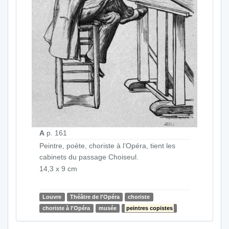
A
p. 161
Peintre, poète, choriste à l’Opéra, tient les
cabinets du passage Choiseul.
14,3 x 9 cm
Louvre
Théâtre de l'Opéra
choriste
choriste à l'Opéra
musée
peintres copistes