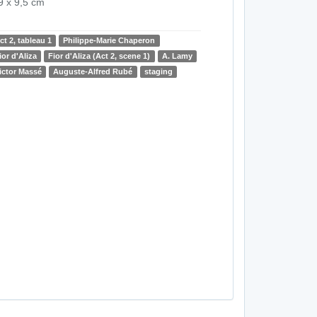
9 x 9,5 cm
ct 2, tableau 1
Philippe-Marie Chaperon
ior d'Aliza
Fior d'Aliza (Act 2, scene 1)
A. Lamy
ictor Massé
Auguste-Alfred Rubé
staging