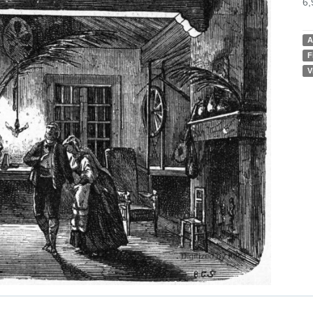
6,
A
F
V