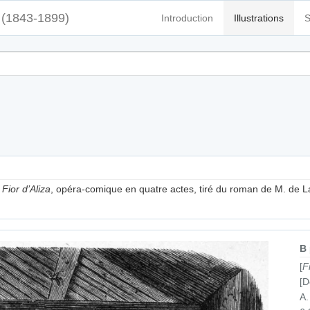
(1843-1899)
Introduction
Illustrations
S
.
Fior d’Aliza
, opéra-comique en quatre actes, tiré du roman de M. de 
B
[
F
[D
A