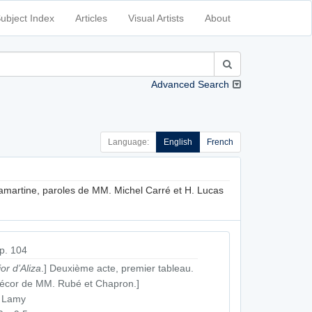
ubject Index
Articles
Visual Artists
About
Advanced Search
Language:
English
French
Lamartine, paroles de MM. Michel Carré et H. Lucas
p. 104
ior d’Aliza
.] Deuxième acte, premier tableau.
écor de MM. Rubé et Chapron.]
. Lamy