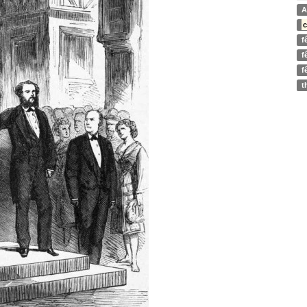
A
c
f
f
f
t