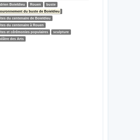
drien Boieldieu
Rouen
buste
ouronnement du buste de Boieldieu
êtes du centenaire de Boieldieu
êtes du centenaire à Rouen
êtes et cérémonies populaires
sculpture
héâtre des Arts