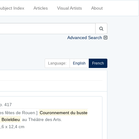
ubject Index
Articles
Visual Artists
About
Advanced Search
Language:
English
French
p. 417
es fêtes de Rouen.]
Couronnement du buste
 Boïeldieu
au Théâtre des Arts.
,6 x 12,4 cm