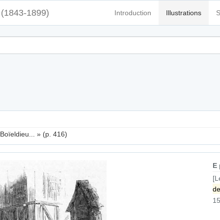
(1843-1899)
Introduction
Illustrations
S
Boïeldieu... » (p. 416)
E
[L
de
15