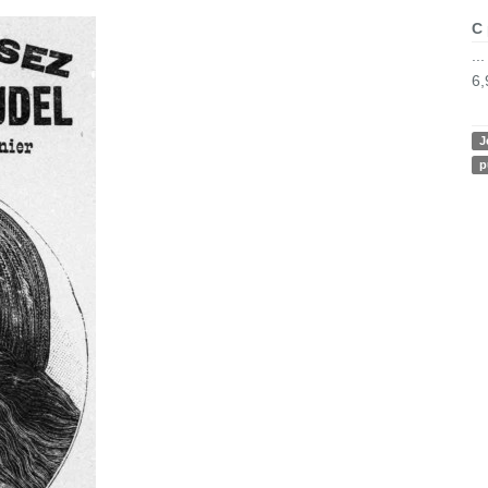
C
..
6,
J
p