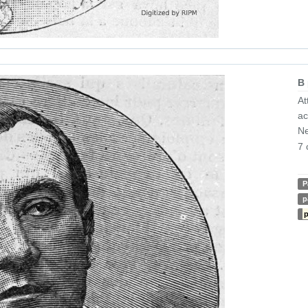
B
At
ac
Ne
7 
P
p
p