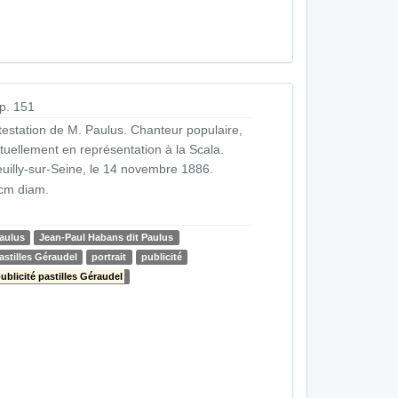
p. 151
testation de M. Paulus. Chanteur populaire,
tuellement en représentation à la Scala.
uilly-sur-Seine, le 14 novembre 1886.
cm diam.
aulus
Jean-Paul Habans dit Paulus
astilles Géraudel
portrait
publicité
ublicité pastilles Géraudel