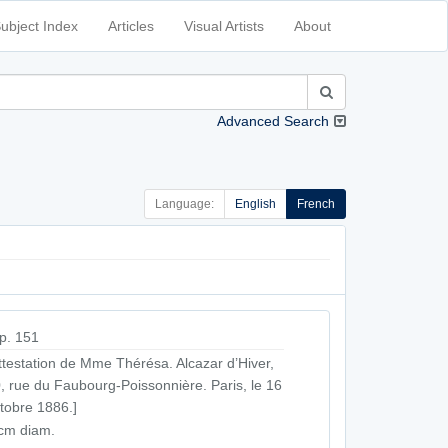
ubject Index
Articles
Visual Artists
About
Advanced Search
Language:
English
French
p. 151
ttestation de Mme Thérésa. Alcazar d’Hiver,
, rue du Faubourg-Poissonnière. Paris, le 16
tobre 1886.]
cm diam.