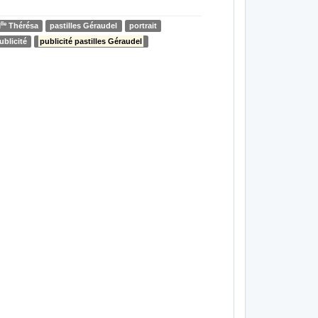
lle
M
Thérésa
pastilles Géraudel
portrait
ublicité
publicité pastilles Géraudel