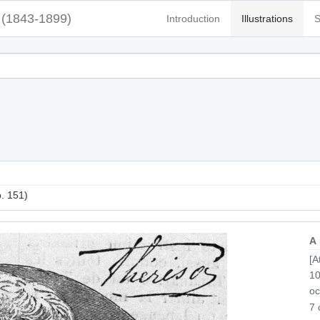
(1843-1899)
Introduction
Illustrations
S
p. 151)
A
[A
10
oc
7 