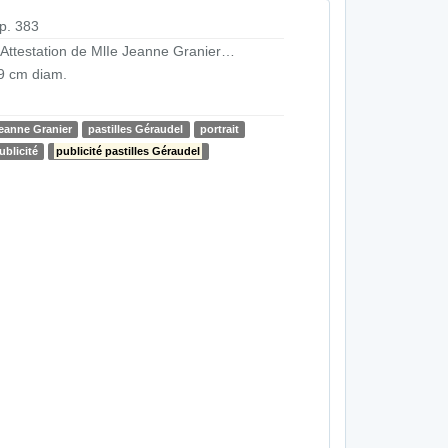
p. 383
. Attestation de MlIe Jeanne Granier…
9 cm diam.
eanne Granier
pastilles Géraudel
portrait
ublicité
publicité pastilles Géraudel