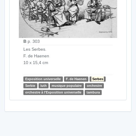
B
p. 303
Les Serbes.
F. de Haenen
10 x 15,4 cm
Exposition universelle
F. de Haenen
Serbes
Serbie
luth
musique populaire
orchestre
orchestre à l'Exposition universelle
tambura