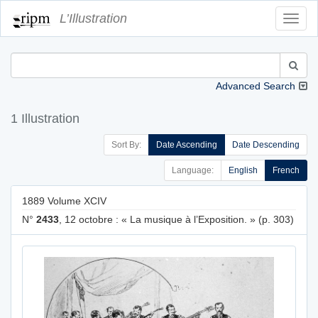
L’Illustration
Toggl
Navig
Advanced Search
1 Illustration
Sort By:
Date Ascending
Date Descending
Language:
English
French
1889 Volume XCIV
N°
2433
, 12 octobre : « La musique à l’Exposition. » (p. 303)