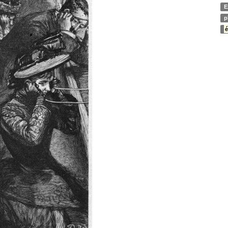
E
p
é