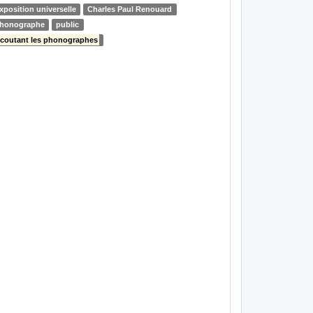
xposition universelle
Charles Paul Renouard
honographe
public
coutant les phonographes