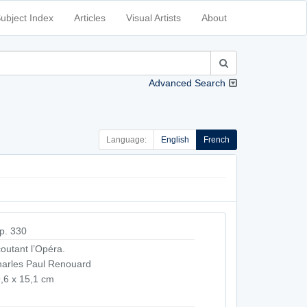
ubject Index
Articles
Visual Artists
About
Advanced Search
Language:
English
French
p. 330
outant l’Opéra.
arles Paul Renouard
,6 x 15,1 cm