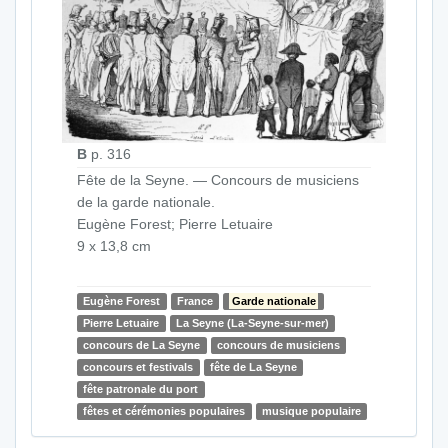
B
p. 316
Fête de la Seyne. — Concours de musiciens
de la garde nationale.
Eugène Forest; Pierre Letuaire
9 x 13,8 cm
Eugène Forest
France
Garde nationale
Pierre Letuaire
La Seyne (La-Seyne-sur-mer)
concours de La Seyne
concours de musiciens
concours et festivals
fête de La Seyne
fête patronale du port
fêtes et cérémonies populaires
musique populaire