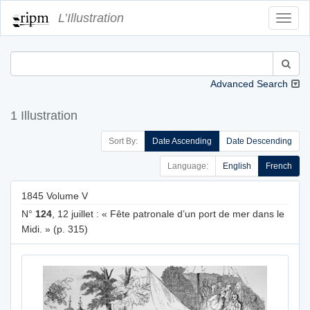
L’Illustration
Toggl
Navig
Advanced Search
1 Illustration
Sort By:
Date Ascending
Date Descending
Language:
English
French
1845 Volume V
N°
124
, 12 juillet : « Fête patronale d’un port de mer dans le
Midi. » (p. 315)