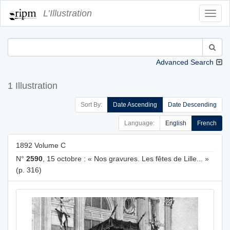
L’Illustration
Toggl
Navig
Advanced Search
1 Illustration
Sort By:
Date Ascending
Date Descending
Language:
English
French
1892 Volume C
N°
2590
, 15 octobre : « Nos gravures. Les fêtes de Lille... »
(p. 316)