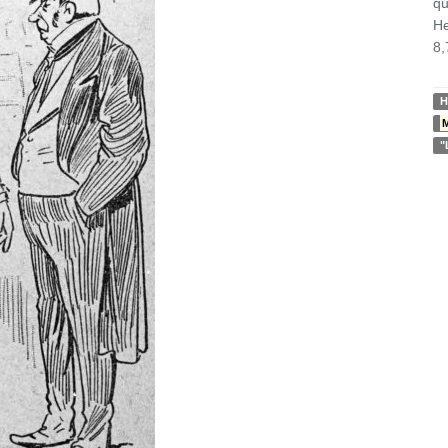
qu
He
8,
H
"