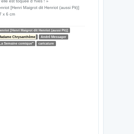
’elle est toquée d’Yves ! »
nriot [Henri Maigrot dit Henriot (aussi Pit)]
7 x 6 cm
enriot [Henri Maigrot dit Henriot (aussi Pit)]
Madame Chrysanthème
André Messager
La Semaine comique"
caricature