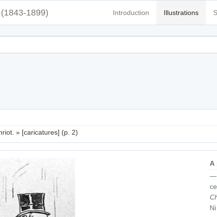
(1843-1899)
Introduction
Illustrations
S
iot. » [caricatures] (p. 2)
A
— 
ce
C
Ni