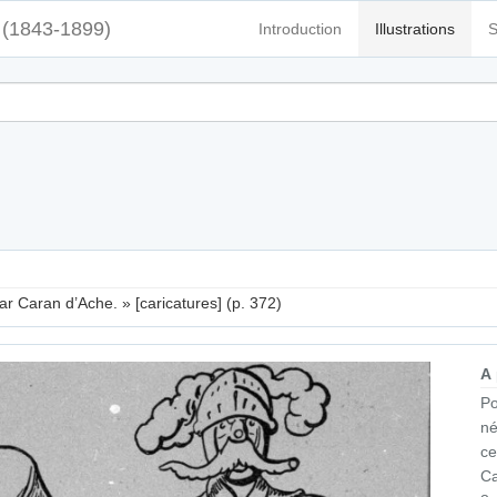
(1843-1899)
Introduction
Illustrations
S
par Caran d’Ache. » [caricatures] (p. 372)
A
Po
né
ce
Ca