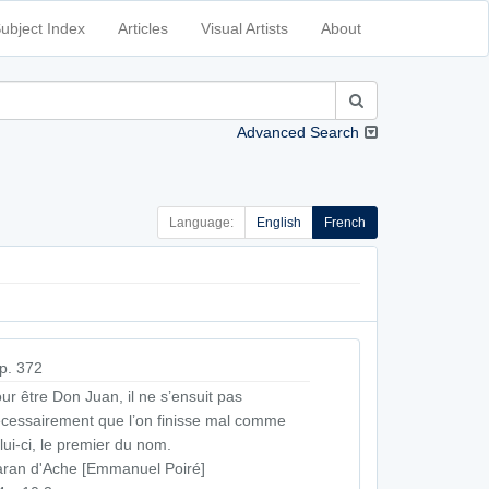
ubject Index
Articles
Visual Artists
About
Advanced Search
Language:
English
French
p. 372
ur être Don Juan, il ne s’ensuit pas
cessairement que l’on finisse mal comme
lui-ci, le premier du nom.
ran d'Ache [Emmanuel Poiré]