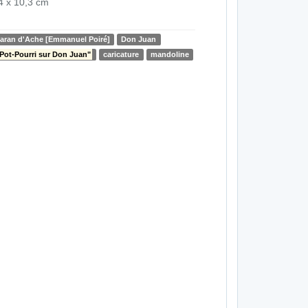
4 x 10,3 cm
aran d'Ache [Emmanuel Poiré]
Don Juan
Pot-Pourri sur Don Juan"
caricature
mandoline