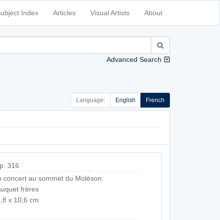
ubject Index
Articles
Visual Artists
About
Advanced Search
Language:
English
French
p. 316
 concert au sommet du Moléson.
uquet frères
,8 x 10,6 cm