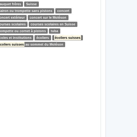
auquet frères
Suisse
lairon ou trompette sans pistons
concert
oncert extérieur
concert sur le Moléson
ourses scolaires
courses scolaires en Suisse
rompette ou cornet à pistons
tuba
coles et institutions
écoliers
écoliers suisses
coliers suisses
au sommet du Moléson