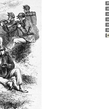
P
c
c
c
t
é
é