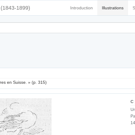
(1843-1899)
Introduction
Illustrations
S
res en Suisse. » (p. 315)
C
Un
Pa
14