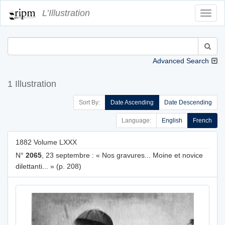
L’Illustration
Toggl
Navig
Advanced Search
1 Illustration
Sort By:
Date Ascending
Date Descending
Language:
English
French
1882 Volume LXXX
N°
2065
, 23 septembre : « Nos gravures... Moine et novice
dilettanti... » (p. 208)