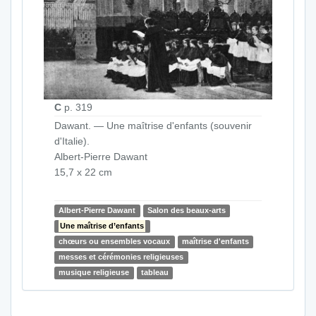
C
p. 319
Dawant. — Une maîtrise d'enfants (souvenir
d'Italie).
Albert-Pierre Dawant
15,7 x 22 cm
Albert-Pierre Dawant
Salon des beaux-arts
Une maîtrise d’enfants
chœurs ou ensembles vocaux
maîtrise d'enfants
messes et cérémonies religieuses
musique religieuse
tableau