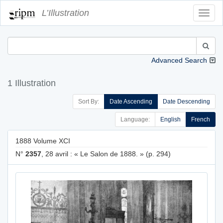
L’Illustration
Toggl
Navig
Advanced Search
1 Illustration
Sort By:
Date Ascending
Date Descending
Language:
English
French
1888 Volume XCI
N°
2357
, 28 avril : « Le Salon de 1888. » (p. 294)