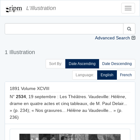
L’Illustration
Toggl
Navig
Advanced Search
1 Illustration
Sort By:
Date Ascending
Date Descending
Language:
English
French
1891 Volume XCVIII
N°
2534
, 19 septembre : Les Théâtres. Vaudeville:
Hélène
,
drame en quatre actes et cinq tableaux, de M. Paul Delair...
» (p. 234); « Nos gravures...
Hélène
au Vaudeville... » (p.
236)