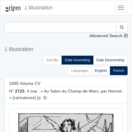
L’Illustration
Toggl
Navig
Advanced Search
1 Illustration
Sort By:
Date Ascending
Date Descending
Language:
English
French
1895 Volume CV
N°
2723
, 4 mai : « Au Salon du Champ-de-Mars, par Henriot.
» [caricatures] (p. 3)