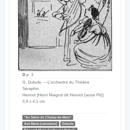
D
p. 3
G. Dubufe. —L’orchestre du Théâtre
Séraphin.
Henriot [Henri Maigrot dit Henriot (aussi Pit)]
3,9 x 4,1 cm
"Au Salon du Champ-de-Mars"
Ave Maria (caricature)
Dubufe