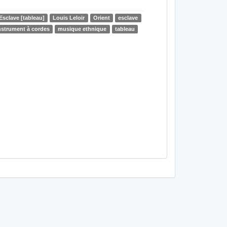
'Esclave [tableau]
Louis Leloir
Orient
esclave
nstrument à cordes
musique ethnique
tableau