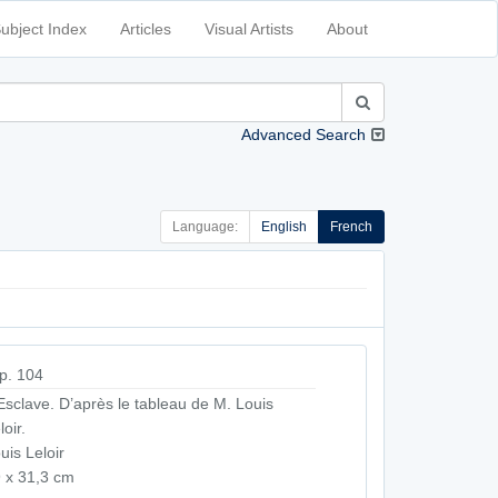
ubject Index
Articles
Visual Artists
About
Advanced Search
Language:
English
French
p. 104
Esclave. D’après le tableau de M. Louis
loir.
uis Leloir
 x 31,3 cm