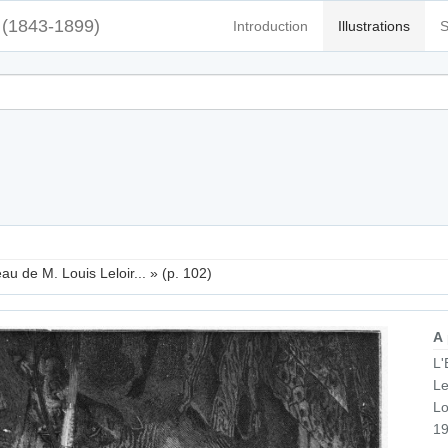
(1843-1899)
Introduction
Illustrations
S
eau de M. Louis Leloir... » (p. 102)
A
L'
Le
Lo
19