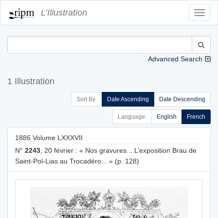
L’Illustration
Toggl
Navig
Advanced Search
1 Illustration
Sort By:
Date Ascending
Date Descending
Language:
English
French
1886 Volume LXXXVII
N°
2243
, 20 février : « Nos gravures... L’exposition Brau de
Saint-Pol-Lias au Trocadéro... » (p. 128)