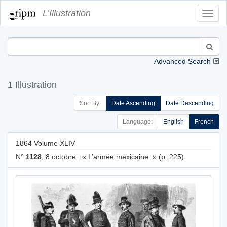
L’Illustration
Toggl
Navig
Advanced Search
1 Illustration
Sort By:
Date Ascending
Date Descending
Language:
English
French
1864 Volume XLIV
N°
1128
, 8 octobre : « L’armée mexicaine. » (p. 225)