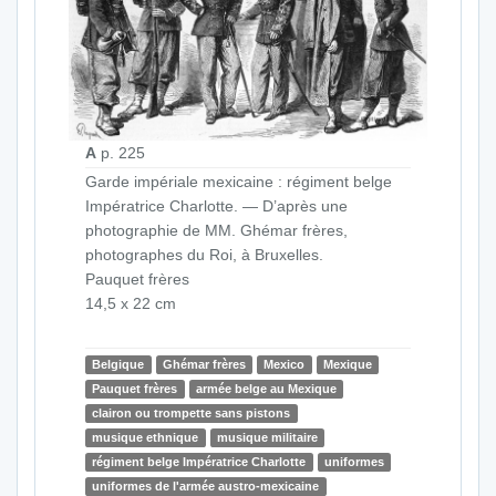
A
p. 225
Garde impériale mexicaine : régiment belge
Impératrice Charlotte. — D’après une
photographie de MM. Ghémar frères,
photographes du Roi, à Bruxelles.
Pauquet frères
14,5 x 22 cm
Belgique
Ghémar frères
Mexico
Mexique
Pauquet frères
armée belge au Mexique
clairon ou trompette sans pistons
musique ethnique
musique militaire
régiment belge Impératrice Charlotte
uniformes
uniformes de l'armée austro-mexicaine