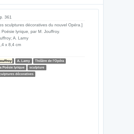
p. 361
es sculptures décoratives du nouvel Opéra.]
 Poésie lyrique, par M. Jouffroy.
uffroy; A. Lamy
,4 x 8,4 cm
ouffroy
A. Lamy
Théâtre de l'Opéra
a Poésie lyrique
sculpture
culptures décoratives