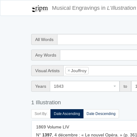
Musical Engravings in
L’Illustration
All Words
Any Words
Visual Artists
×
Jouffroy
Years
1843
to
1 Illustration
Sort By:
Date Ascending
Date Descending
1869 Volume LIV
N°
1397
, 4 décembre : « Le nouvel Opéra. » (p. 361