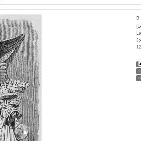
B
[L
La
Jo
12
J
L
s