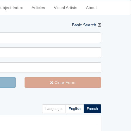
ubject Index
Articles
Visual Artists
About
Basic Search
Clear Form
Language:
English
French