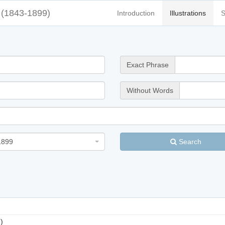
(1843-1899)
Introduction
Illustrations
S
Exact Phrase
Without Words
1899
Search
)