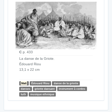
C
p. 433
La danse de la Griote.
Édouard Riou
13,1 x 22 cm
Mali
Édouard Riou
danse de la griotte
danses
griotte dansant
instrument à cordes
luth
musique ethnique