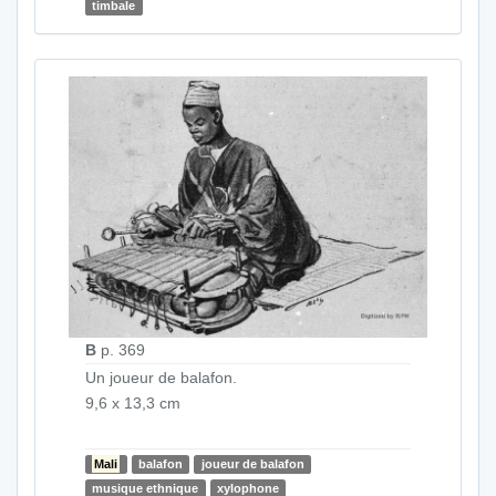
timbale
B
p. 369
Un joueur de balafon.
9,6 x 13,3 cm
Mali
balafon
joueur de balafon
musique ethnique
xylophone