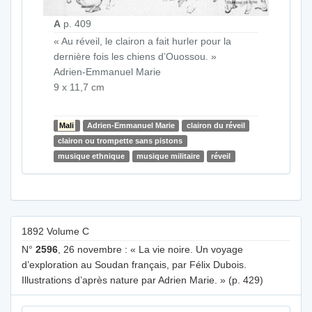
A
p. 409
« Au réveil, le clairon a fait hurler pour la
dernière fois les chiens d’Ouossou. »
Adrien-Emmanuel Marie
9 x 11,7 cm
Mali
Adrien-Emmanuel Marie
clairon du réveil
clairon ou trompette sans pistons
musique ethnique
musique militaire
réveil
1892 Volume C
N°
2596
, 26 novembre : « La vie noire. Un voyage
d’exploration au Soudan français, par Félix Dubois.
Illustrations d’après nature par Adrien Marie. » (p. 429)