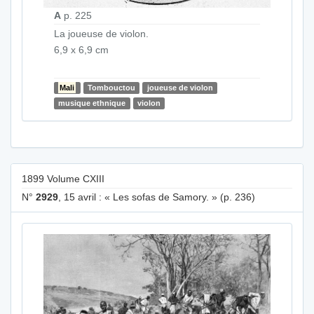
A
p. 225
La joueuse de violon.
6,9 x 6,9 cm
Mali
Tombouctou
joueuse de violon
musique ethnique
violon
1899 Volume CXIII
N°
2929
, 15 avril : « Les sofas de Samory. » (p. 236)