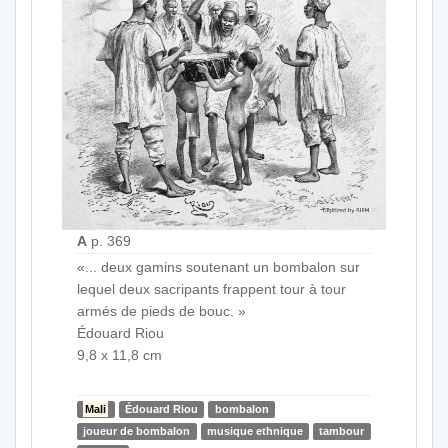
A
p. 369
«... deux gamins soutenant un bombalon sur
lequel deux sacripants frappent tour à tour
armés de pieds de bouc. »
Édouard Riou
9,8 x 11,8 cm
Mali
Édouard Riou
bombalon
joueur de bombalon
musique ethnique
tambour