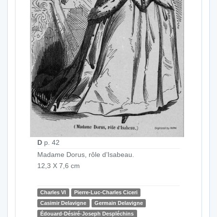
D
p. 42
Madame Dorus, rôle d’Isabeau.
12,3 X 7,6 cm
Charles VI
Pierre-Luc-Charles Ciceri
Casimir Delavigne
Germain Delavigne
Édouard-Désiré-Joseph Despléchins