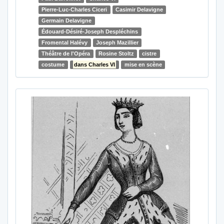
Pierre-Luc-Charles Ciceri
Casimir Delavigne
Germain Delavigne
Édouard-Désiré-Joseph Despléchins
Fromental Halévy
Joseph Mazillier
Théâtre de l'Opéra
Rosine Stoltz
cistre
costume
dans Charles VI
mise en scène