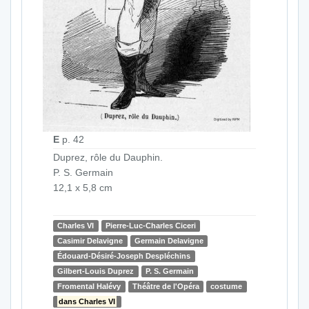
E
p. 42
Duprez, rôle du Dauphin.
P. S. Germain
12,1 x 5,8 cm
Charles VI
Pierre-Luc-Charles Ciceri
Casimir Delavigne
Germain Delavigne
Édouard-Désiré-Joseph Despléchins
Gilbert-Louis Duprez
P. S. Germain
Fromental Halévy
Théâtre de l'Opéra
costume
dans Charles VI