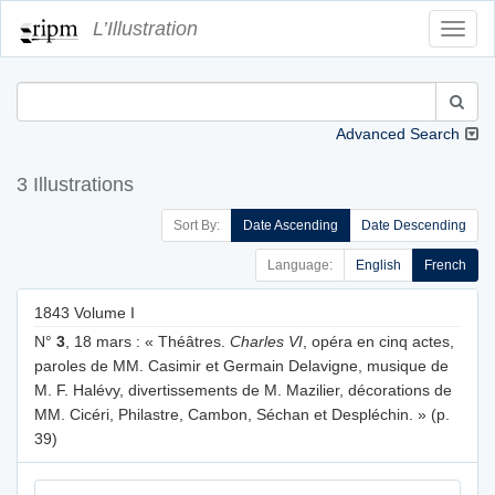
L’Illustration
Toggl
Navig
Advanced Search
3 Illustrations
Sort By:
Date Ascending
Date Descending
Language:
English
French
1843 Volume I
N°
3
, 18 mars : « Théâtres.
Charles VI
, opéra en cinq actes,
paroles de MM. Casimir et Germain Delavigne, musique de
M. F. Halévy, divertissements de M. Mazilier, décorations de
MM. Cicéri, Philastre, Cambon, Séchan et Despléchin. » (p.
39)